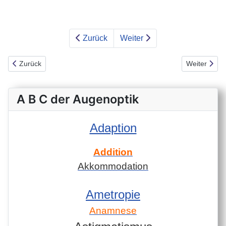
Zurück
Weiter
Vorheriger Beitrag: Die Brille in verschiedenen Sehsituationen
Nächster Bei
Zurück
Weiter
A B C der Augenoptik
Adaption
Addition
Akkommodation
Ametropie
Anamnese