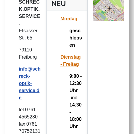
NEU
SCHREC
K.OPTIK.
SERVICE
Montag
.
Elsässer
gesc
Str. 65
hloss
en
79110
Freiburg
Dienstag
- Freitag
info@sch
reck-
9:00 -
optik-
12:30
service.d
Uhr
e
und
14:30
tel 0761
-
4565280
18:00
fax 0761
Uhr
70752131