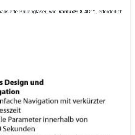
lisierte Brillengläser, wie
Varilux
®
X 4D™
, erforderlich